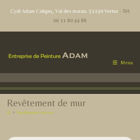
contenu
principal
Cyril Adam Coligny, Val des marais. 51130 Vertus
- Tél:
06 11 80 44 88
Menu
Revêtement de mur
>
Revêtement de mur