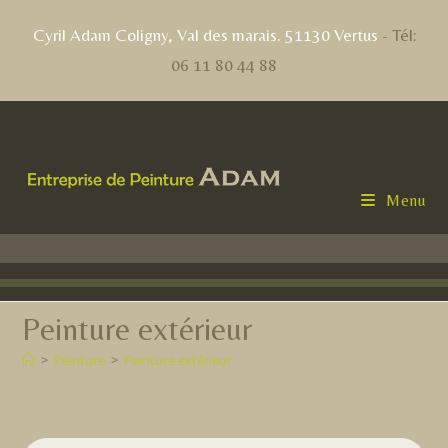
contenu
principal
Cyril Adam Coligny, Val des marais. 51130 Vertus
- Tél:
06 11 80 44 88
Menu
Peinture extérieur
>
Peinture
>
Peinture extérieur