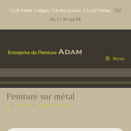
contenu
principal
Cyril Adam Coligny, Val des marais. 51130 Vertus
- Tél:
06 11 80 44 88
Menu
Peinture sur métal
>
Peinture
>
Peinture sur métal